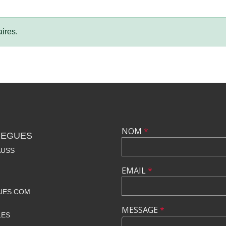
ires.
NOM
*
REGUES
AUSS
EMAIL
*
UES.COM
MESSAGE
*
LES